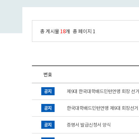
총 게시물
18
개
총 페이지
1
번호
공지
제9대 한국대학배드민턴연맹 회장 선거
공지
한국대학배드민턴연맹 제9대 회장선거
공지
증명서 발급신청서 양식