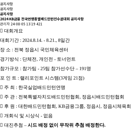
공지사항
공지사항
공지사항
2024 KB금융 전국연맹종별배드민턴선수권대회 공지사항
관리자
24-08-05 13:19
421

대회개요
대회기간
: 2024.8.14. - 8.21., 8
일간
장 소
:
전북 정읍시 국민체육센터
경기방식
:
단체전
,
개인전
-
토너먼트
참가규모
:
참가팀
- 25
팀
참가선수단
–
191
명
포 인 트
:
랠리포인트 시스템
(3
게임
21
점
)

주 최
:
한국실업배드민턴연맹

주 관
:
전북특별자치도배드민턴협회
,
정읍시배드민턴협회

후 원
:
대한배드민턴협회
, KB
금융그룹
,
정읍시
,
정읍시체육회

개회식 및 시상식
-
없음

대진추첨
–
시드 배정 없이 무작위 추첨 배정한다
.