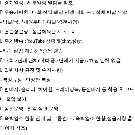

경기일정
:
세부일정 별첨물 참조

우승기반환
:
대회 전일 해당 연맹 대회 본부석에 반납 요망
-
남일
(
국군체육부대
),
여일
(
김천시청
)

연습장운영
:
정읍체육관
8.13.~14.

중계방송
:
YouTube
생중계
(ohmyplay)
-
8.21.
실업 개인전
5
종목 결승

대회
3
연패 단체
(
대회 중
3
연패기 지급
) :
해당 단체 없음

일반사항
(
규정 및 숙지사항
)
-
복장규정
:
단정한 복장

반바지
,
슬리퍼
,
하이힐
,
트레이닝복
,
등산바지 등 착용 후 코트
내 출입 불가

심판운영
:
전임 심판 운영

숙박업소 현황 안내 및 교통안내
:
숙박업소 현황
(
정읍시청 홈
페이지 참조
)