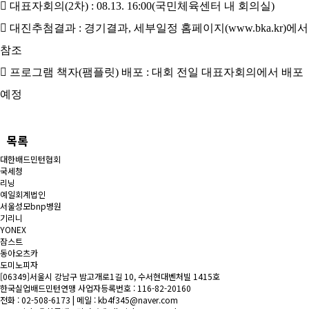

대표자회의
(2
차) :
08.13. 16:00(
국민체육센터 내 회의실
)

대진추첨결과
:
경기결과
,
세부일정 홈페이지
(
www.bka.kr)
에서
참조

프로그램 책자
(
팸플릿
)
배포
:
대회 전일 대표자회의에서 배포
예정
목록
대한배드민턴협회
국세청
리닝
예일회계법인
서울성모bnp병원
기리니
YONEX
잠스트
동아오츠카
도미노피자
[06349]서울시 강남구 밤고개로1길 10, 수서현대벤처빌 1415호
한국실업배드민턴연맹
사업자등록번호 : 116-82-20160
전화 : 02-508-6173
| 메일 : kb4f345@naver.com